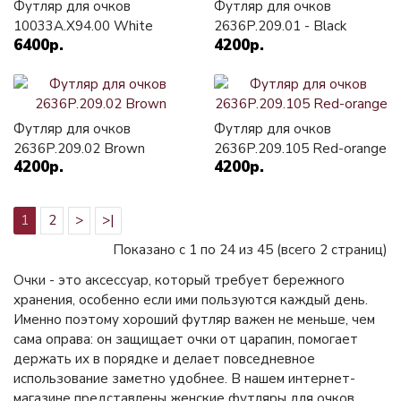
Футляр для очков
Футляр для очков
10033A.X94.00 White
2636P.209.01 - Black
6400р.
4200р.
Футляр для очков
Футляр для очков
2636P.209.02 Brown
2636P.209.105 Red-orange
4200р.
4200р.
1
2
>
>|
Показано с 1 по 24 из 45 (всего 2 страниц)
Очки - это аксессуар, который требует бережного
хранения, особенно если ими пользуются каждый день.
Именно поэтому хороший футляр важен не меньше, чем
сама оправа: он защищает очки от царапин, помогает
держать их в порядке и делает повседневное
использование заметно удобнее. В нашем интернет-
магазине представлены женские футляры для очков