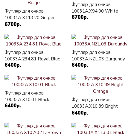
Футляр для очков
Футляр для очков
10031A.X94.00 White
6700р.
10031A.X113.20 Golgen
6700р.
Beige
Футляр для очков
Футляр для очков
10033A.234.81 Royal Blue
10033A.NZL.03 Burgundy
6400р.
6400р.
Футляр для очков
10033A.X10.01 Black
Футляр для очков
6400р.
10033A.X10.89 Bright
6400р.
Orange