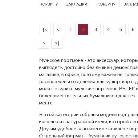
КОРЗИНУ
ЗАКЛАДКИ
КОРЗИНУ
ЗАКЛА
|<
<
1
2
3
4
5
6
>
>|
Мужское портмоне - это аксессуар, котор
выглядеть достойно без лишней демонстрати
магазине, в офисе, поэтому важны не тольк
расположены отделения для купюр, карт, д
можете купить мужские портмоне PETEK из
более вместительных бумажников для тех,
месте.
В этой категории собраны модели под раз
кошелек из натуральной кожи, который лег
Другим удобнее классическое кожаное порт
Отдельный формат - бумажник путешествен