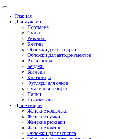
Главная
Для мужчин
Портмоне
Сумки
Рюкзаки
Клатчи
Обложки для паспорта
Обложки для автодокументов
Визитницы
Бейджи
Брелоки
Ключницы
Футляры для очков
Сумки для телефона
Папки
Показать все
Для женщин
Женские кошельки
Женские сумки
Женские рюкзаки
Женские клатчи
Обложки для паспорта
Обложки для автодокументов