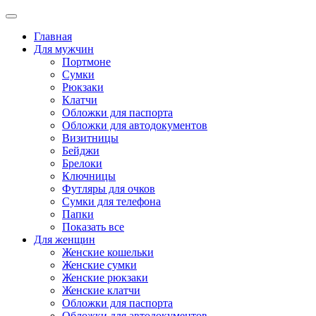
Главная
Для мужчин
Портмоне
Сумки
Рюкзаки
Клатчи
Обложки для паспорта
Обложки для автодокументов
Визитницы
Бейджи
Брелоки
Ключницы
Футляры для очков
Сумки для телефона
Папки
Показать все
Для женщин
Женские кошельки
Женские сумки
Женские рюкзаки
Женские клатчи
Обложки для паспорта
Обложки для автодокументов