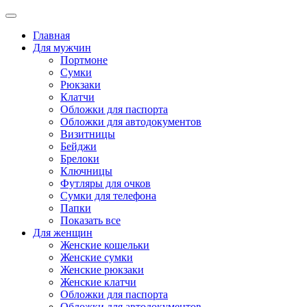
Главная
Для мужчин
Портмоне
Сумки
Рюкзаки
Клатчи
Обложки для паспорта
Обложки для автодокументов
Визитницы
Бейджи
Брелоки
Ключницы
Футляры для очков
Сумки для телефона
Папки
Показать все
Для женщин
Женские кошельки
Женские сумки
Женские рюкзаки
Женские клатчи
Обложки для паспорта
Обложки для автодокументов