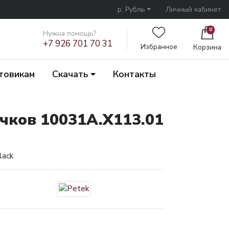
р. Рубль
Личный кабинет
0
Нужна помощь?
+7 926 701 70 31
Избранное
Корзина
товикам
Скачать
Контакты
чков 10031A.X113.01
lack