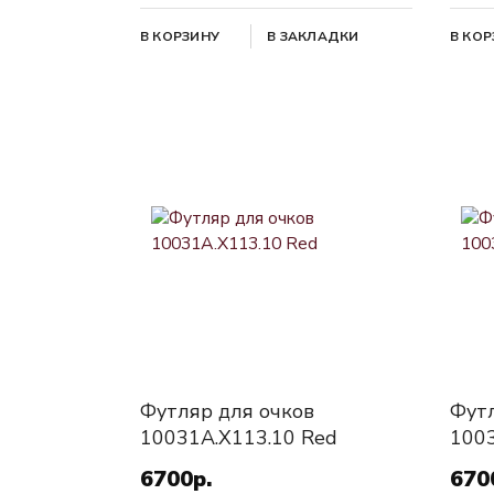
В КОРЗИНУ
В ЗАКЛАДКИ
В КО
Футляр для очков
Футл
10031A.X113.10 Red
1003
6700р.
670