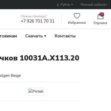
р. Рубль
Личный кабинет
0
Нужна помощь?
+7 926 701 70 31
Избранное
Корзина
товикам
Скачать
Контакты
чков 10031A.X113.20
olgen Beige