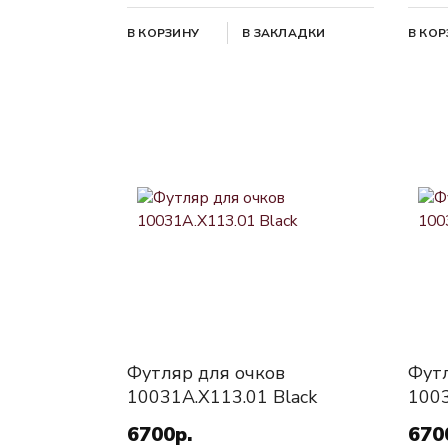
В КОРЗИНУ
В ЗАКЛАДКИ
В КО
Футляр для очков
Футл
10031A.X113.01 Black
1003
6700р.
670