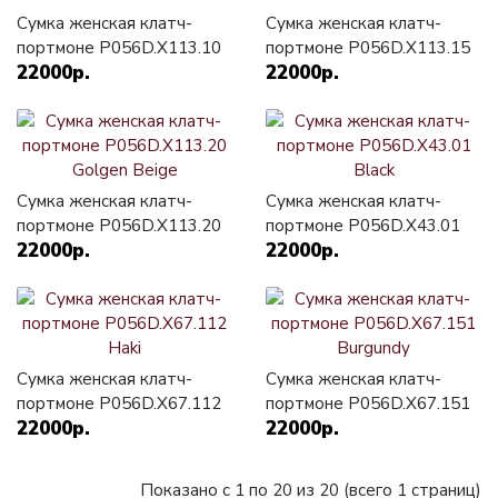
Сумка женская клатч-
Сумка женская клатч-
портмоне P056D.X113.10
портмоне P056D.X113.15
22000р.
22000р.
Red
Tan
Сумка женская клатч-
Сумка женская клатч-
портмоне P056D.X113.20
портмоне P056D.X43.01
22000р.
22000р.
Golgen Beige
Black
Сумка женская клатч-
Сумка женская клатч-
портмоне P056D.X67.112
портмоне P056D.X67.151
22000р.
22000р.
Haki
Burgundy
Показано с 1 по 20 из 20 (всего 1 страниц)