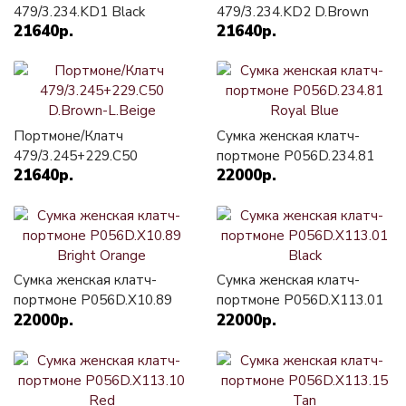
479/3.234.KD1 Black
479/3.234.KD2 D.Brown
21640р.
21640р.
Портмоне/Клатч
Сумка женская клатч-
479/3.245+229.C50
портмоне P056D.234.81
21640р.
22000р.
D.Brown-L.Beige
Royal Blue
Сумка женская клатч-
Сумка женская клатч-
портмоне P056D.X10.89
портмоне P056D.X113.01
22000р.
22000р.
Bright Orange
Black