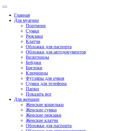
Главная
Для мужчин
Портмоне
Сумки
Рюкзаки
Клатчи
Обложки для паспорта
Обложки для автодокументов
Визитницы
Бейджи
Брелоки
Ключницы
Футляры для очков
Сумки для телефона
Папки
Показать все
Для женщин
Женские кошельки
Женские сумки
Женские рюкзаки
Женские клатчи
Обложки для паспорта
Обложки для автодокументов