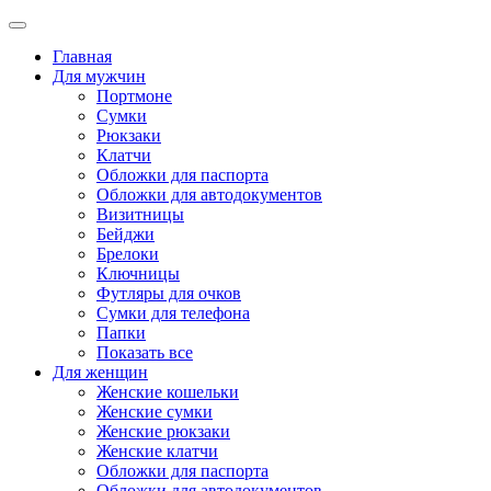
Главная
Для мужчин
Портмоне
Сумки
Рюкзаки
Клатчи
Обложки для паспорта
Обложки для автодокументов
Визитницы
Бейджи
Брелоки
Ключницы
Футляры для очков
Сумки для телефона
Папки
Показать все
Для женщин
Женские кошельки
Женские сумки
Женские рюкзаки
Женские клатчи
Обложки для паспорта
Обложки для автодокументов