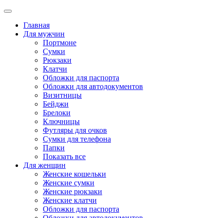
Главная
Для мужчин
Портмоне
Сумки
Рюкзаки
Клатчи
Обложки для паспорта
Обложки для автодокументов
Визитницы
Бейджи
Брелоки
Ключницы
Футляры для очков
Сумки для телефона
Папки
Показать все
Для женщин
Женские кошельки
Женские сумки
Женские рюкзаки
Женские клатчи
Обложки для паспорта
Обложки для автодокументов