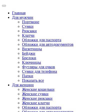
Главная
Для мужчин
Портмоне
Сумки
Рюкзаки
Клатчи
Обложки для паспорта
Обложки для автодокументов
Визитницы
Бейджи
Брелоки
Ключницы
Футляры для очков
Сумки для телефона
Папки
Показать все
Для женщин
Женские кошельки
Женские сумки
Женские рюкзаки
Женские клатчи
Обложки для паспорта
Обложки для автодокументов