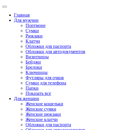
Главная
Для мужчин
Портмоне
Сумки
Рюкзаки
Клатчи
Обложки для паспорта
Обложки для автодокументов
Визитницы
Бейджи
Брелоки
Ключницы
Футляры для очков
Сумки для телефона
Папки
Показать все
Для женщин
Женские кошельки
Женские сумки
Женские рюкзаки
Женские клатчи
Обложки для паспорта
Обложки для автодокументов