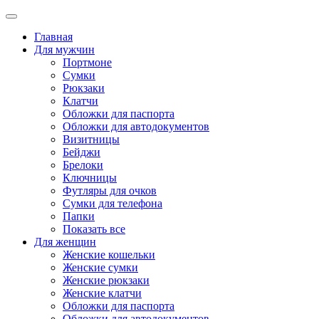
Главная
Для мужчин
Портмоне
Сумки
Рюкзаки
Клатчи
Обложки для паспорта
Обложки для автодокументов
Визитницы
Бейджи
Брелоки
Ключницы
Футляры для очков
Сумки для телефона
Папки
Показать все
Для женщин
Женские кошельки
Женские сумки
Женские рюкзаки
Женские клатчи
Обложки для паспорта
Обложки для автодокументов