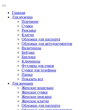
Главная
Для мужчин
Портмоне
Сумки
Рюкзаки
Клатчи
Обложки для паспорта
Обложки для автодокументов
Визитницы
Бейджи
Брелоки
Ключницы
Футляры для очков
Сумки для телефона
Папки
Показать все
Для женщин
Женские кошельки
Женские сумки
Женские рюкзаки
Женские клатчи
Обложки для паспорта
Обложки для автодокументов